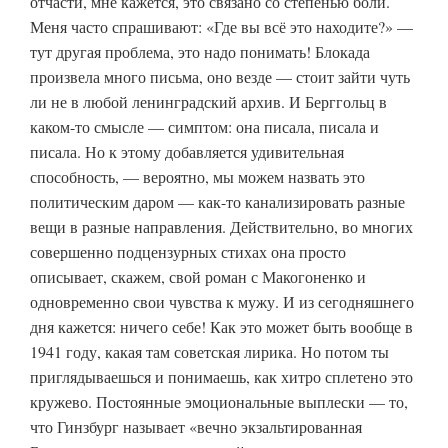
отчасти, мне кажется, это связано со степенью боли.
Меня часто спрашивают: «Где вы всё это находите?» —
тут другая проблема, это надо понимать! Блокада
произвела много письма, оно везде — стоит зайти чуть
ли не в любой ленинградский архив. И Берггольц в
каком-то смысле — симптом: она писала, писала и
писала. Но к этому добавляется удивительная
способность, — вероятно, мы можем назвать это
политическим даром — как-то канализировать разные
вещи в разные направления. Действительно, во многих
совершенно подцензурных стихах она просто
описывает, скажем, свой роман с Макогоненко и
одновременно свои чувства к мужу. И из сегодняшнего
дня кажется: ничего себе! Как это может быть вообще в
1941 году, какая там советская лирика. Но потом ты
приглядываешься и понимаешь, как хитро сплетено это
кружево. Постоянные эмоциональные выплески — то,
что Гинзбург называет «вечно экзальтированная