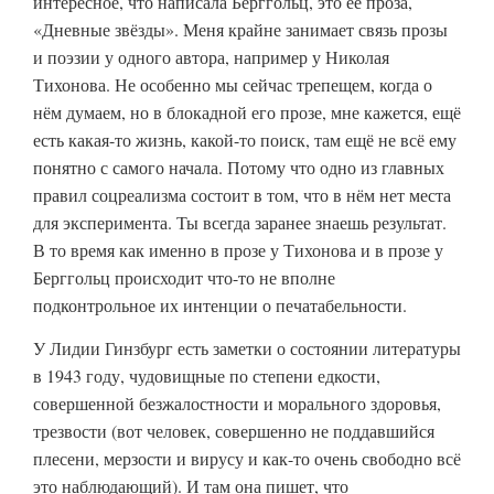
интересное, что написала Берггольц, это её проза,
«Дневные звёзды». Меня крайне занимает связь прозы
и поэзии у одного автора, например у Николая
Тихонова. Не особенно мы сейчас трепещем, когда о
нём думаем, но в блокадной его прозе, мне кажется, ещё
есть какая-то жизнь, какой-то поиск, там ещё не всё ему
понятно с самого начала. Потому что одно из главных
правил соцреализма состоит в том, что в нём нет места
для эксперимента. Ты всегда заранее знаешь результат.
В то время как именно в прозе у Тихонова и в прозе у
Берггольц происходит что-то не вполне
подконтрольное их интенции о печатабельности.
У Лидии Гинзбург есть заметки о состоянии литературы
в 1943 году, чудовищные по степени едкости,
совершенной безжалостности и морального здоровья,
трезвости (вот человек, совершенно не поддавшийся
плесени, мерзости и вирусу и как-то очень свободно всё
это наблюдающий). И там она пишет, что