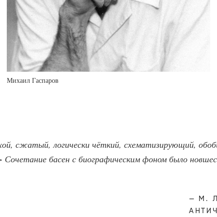
Михаил Гаспаров
хой, сжатый, логически чёткий, схематизирующий, обо
> Сочетание басен с биографическим фоном было новше
М. 
АНТИ