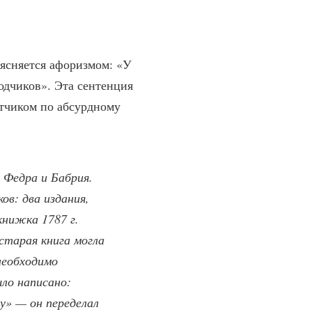
оясняется афоризмом: «У
одчиков». Эта сентенция
етчиком по абсурдному
и Федра и Бабрия.
ов: два издания,
книжка 1787 г.
старая книга могла
необходимо
ло написано:
ху» — он переделал