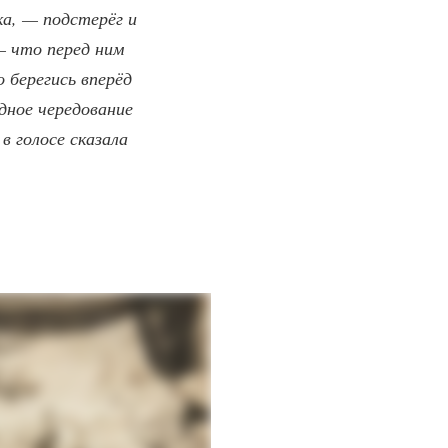
ка, — подстерёг и
 — что перед ним
о берегись вперёд
дное чередование
в голосе сказала