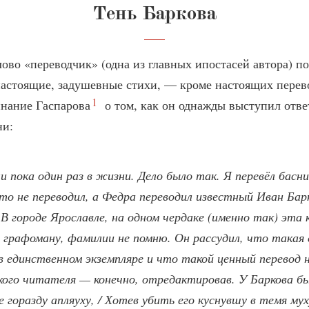
Тень Баркова
ово «переводчик» (одна из главных ипостасей автора) п
 настоящие, задушевные стихи, — кроме настоящих перев
1
инание
Гаспарова
о том, как он однажды выступил отв
ни:
и пока один раз в жизни. Дело было так. Я перевёл басн
то не переводил, а Федра переводил известный Иван Барк
 В городе Ярославле, на одном чердаке (именно так) эта 
 графоману, фамилии не помню. Он рассудил, что такая 
в единственном экземпляре и что такой ценный перевод 
кого читателя — конечно, отредактировав. У Баркова бы
 горазду апляуху, / Хотев убить его куснувшу в темя му