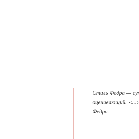
Стиль Федра — су
оценивающий. <...
Федра.