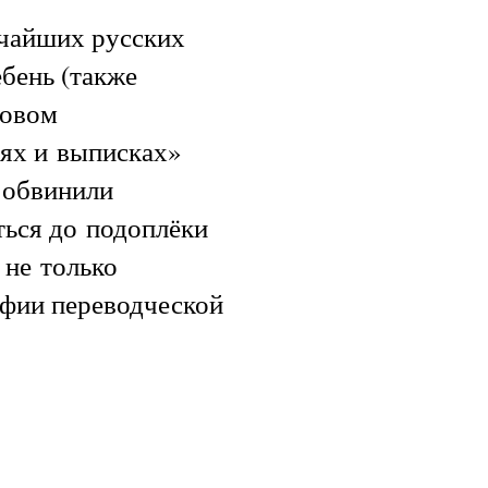
ичайших русских
бень (также
новом
сях и выписках»
о обвинили
ться до подоплёки
 не только
офии переводческой