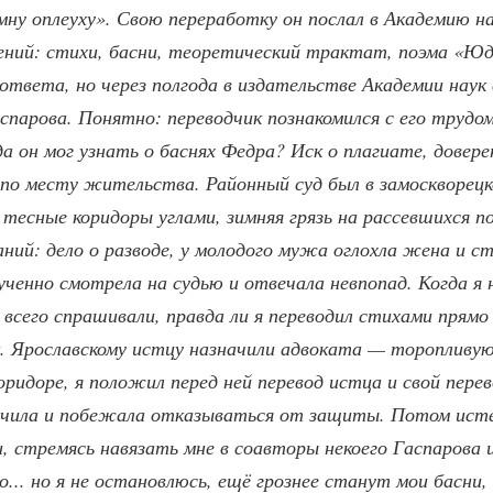
омну оплеуху». Свою переработку он послал в Академию н
нений: стихи, басни, теоретический трактат, поэма «Ю
 ответа, но через полгода в издательстве Академии на
спарова. Понятно: переводчик познакомился с его трудом
а он мог узнать о баснях Федра? Иск о плагиате, довер
 по месту жительства. Районный суд был в замоскворецк
тесные коридоры углами, зимняя грязь на рассевшихся п
даний: дело о разводе, у молодого мужа оглохла жена и с
мученно смотрела на судью и отвечала невпопад. Когда 
 всего спрашивали, правда ли я переводил стихами прямо
. Ярославскому истцу назначили адвоката — торопливу
ридоре, я положил перед ней перевод истца и свой перев
очила и побежала отказываться от защиты. Потом исте
и, стремясь навязать мне в соавторы некоего Гаспарова
... но я не остановлюсь, ещё грознее станут мои басни