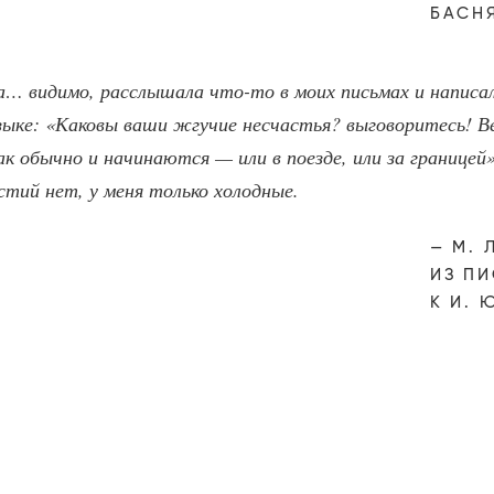
БАСНЯ
а… видимо, расслышала что-то в моих письмах и написал
зыке: «Каковы ваши жгучие несчастья? выговоритесь! В
к обычно и начинаются — или в поезде, или за границей»
стий нет, у меня только холодные.
М. 
ИЗ П
К И. 