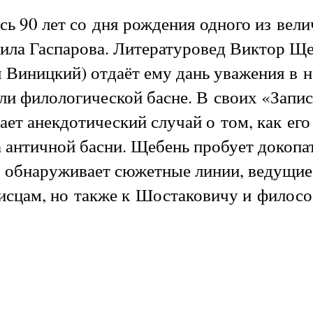
ь 90 лет со дня рождения одного из вел
ла Гаспарова. Литературовед Виктор Ще
 Виницкий) отдаёт ему дань уважения в 
ли филологической басне. В своих «Запи
ает анекдотический случай о том, как ег
а античной басни. Щебень пробует докопа
и обнаруживает сюжетные линии, ведущие
исцам, но также к Шостаковичу и филос