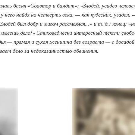
алась басня «Соавтор и бандит»: «Злодей, увидев челове
 у него найдя на четверть века, — как кудесник, угадал,
Злодей был добр и мигом рассмеялся...» и т. д.; конец: «н
ы имеешь дело!» Стиховедчески интересный текст: свобо
дья — прямая и сухая женщина без возраста — с досадой 
ывает дело за недоказанностью обвинения.