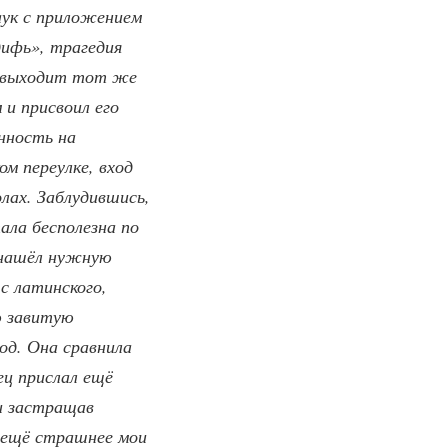
аук с приложением
дифь», трагедия
ук выходит тот же
 и присвоил его
енность на
ом переулке, вход
олах. Заблудившись,
тала бесполезна по
я нашёл нужную
 с латинского,
ю завитую
од. Она сравнила
ц прислал ещё
 и застращав
, ещё страшнее мои