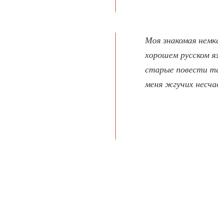
Моя знакомая немк
хорошем русском я
старые повести та
меня жгучих несча