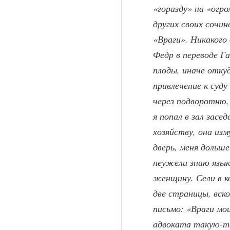
«горазду» на «огр
других своих сочи
«Враги». Никакого
Федр в переводе Га
плоды, иначе откуд
привлечение к суду
через подворотню, 
я попал в зал засе
хозяйству, она из
дверь, меня дольше
неужели знаю язык
женщину. Сели в ко
две страницы, вск
письмо: «Враги мо
адвоката такую-то