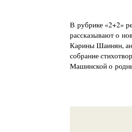
В рубрике «2+2» р
рассказывают о но
Карины Шаинян, ант
собрание стихотво
Машинской о родны