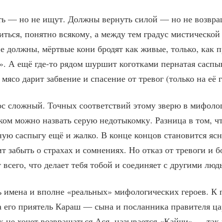
ть — но не ищут. Должны вернуть силой — но не возвра
ться, понятно всякому, а между тем градус мистической
не должны, мёртвые кони бродят как живые, только, как 
т». А ещё где-то рядом шуршит коготками пернатая сасп
мясо дарит забвение и спасение от тревог (только на её 
ос сложный. Точных соответствий этому зверю в мифоло
ом можно назвать серую недотыкомку. Разница в том, ч
ую саспыгу ещё и жалко. В конце концов становится ясно
ит забыть о страхах и сомнениях. Но отказ от тревоги и 
т всего, что делает тебя тобой и соединяет с другими лю
ть имена и вполне «реальных» мифологических героев. К
 а его приятель Караш — сына и посланника правителя ца
ак не хочет возвращаться Ася, называется «Кайчи» — так