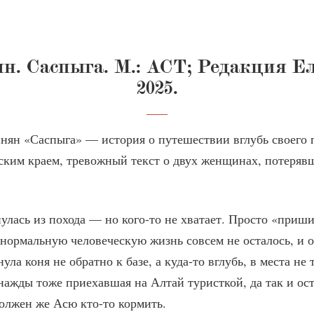
. Саспыга. М.: АСТ; Редакция 
2025.
н «Саспыга» — история о путешествии вглубь своего п
ским краем, тревожный текст о двух женщинах, потерявш
улась из похода — но кого-то не хватает. Просто «приш
 нормальную человеческую жизнь совсем не осталось, и 
ула коня не обратно к базе, а куда-то вглубь, в места не
нажды тоже приехавшая на Алтай туристкой, да так и ост
должен же Асю кто-то кормить.