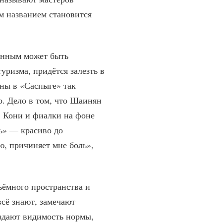
им названием становится
щённым может быть
уризма, придётся залезть в
аны в «Саспыге» так
о. Дело в том, что Шаинян
. Кони и фиалки на фоне
ль» — красиво до
ю, причиняет мне боль»,
ъёмного пространства и
сё знают, замечают
оздают видимость нормы,