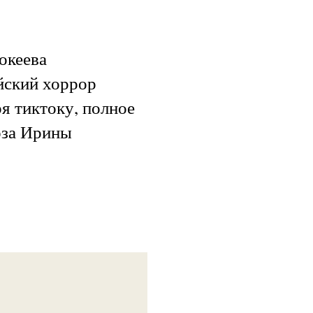
океева
йский хоррор
я тиктоку, полное
оза Ирины