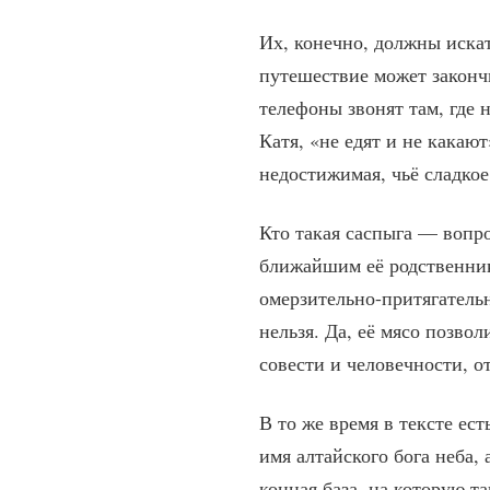
Их, конечно, должны иска
путешествие может закончи
телефоны звонят там, где 
Катя, «не едят и не какаю
недостижимая, чьё сладкое 
Кто такая саспыга — вопр
ближайшим её родственник
омерзительно-притягательн
нельзя. Да, её мясо позвол
совести и человечности, о
В то же время в тексте ес
имя алтайского бога неба,
конная база, на которую т