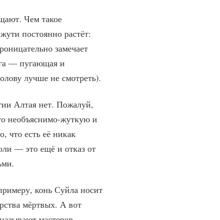
щают. Чем такое
 жути постоянно растёт:
проницательно замечает
ыга — пугающая и
голову лучше не смотреть).
гии Алтая нет. Пожалуй,
то необъяснимо-жуткую и
, что есть её никак
боли — это ещё и отказ от
дьми.
 примеру, конь Суйла носит
рства мёртвых. А вот
 называют мастеров