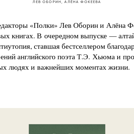
ЛЕВ ОБОРИН,
АЛЁНА ФОКЕЕВА
едакторы «Полки» Лев Оборин и Алёна Ф
вых книгах. В очередном выпуске — алта
иутопия, ставшая бестселлером благодар
рений английского поэта Т.Э. Хьюма и пр
х людях и важнейших моментах жизни.