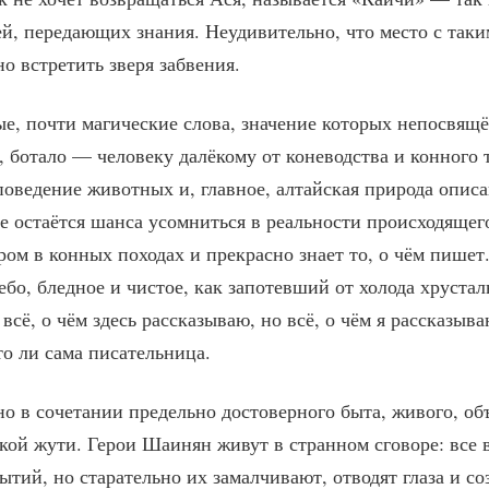
ей, передающих знания. Неудивительно, что место с так
о встретить зверя забвения.
ные, почти магические слова, значение которых непосвя
, ботало — человеку далёкому от коневодства и конного т
поведение животных и, главное, алтайская природа опис
не остаётся шанса усомниться в реальности происходящег
ром в конных походах и прекрасно знает то, о чём пишет
ебо, бледное и чистое, как запотевший от холода хруста
сё, о чём здесь рассказываю, но всё, о чём я рассказыва
то ли сама писательница.
о в сочетании предельно достоверного быта, живого, об
кой жути. Герои Шаинян живут в странном сговоре: все в
ытий, но старательно их замалчивают, отводят глаза и с