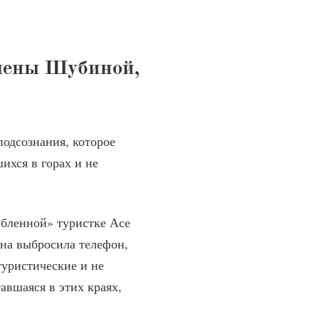
Елены Шубиной,
одсознания, которое
ихся в горах и не
ибленной» туристке Асе
она выбросила телефон,
 туристические и не
авшаяся в этих краях,