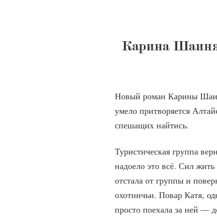
Карина Шаинян
Новый роман Карины Шаиня
умело притворяется Алтай
спешащих найтись.
Туристическая группа верн
надоело это всё. Сил жить
отстала от группы и поверн
охотничьи. Повар Катя, од
просто поехала за ней — 