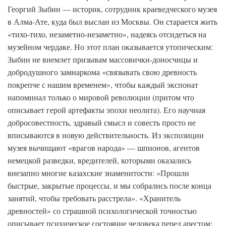
Георгий Зыбин — историк, сотрудник краеведческого музея
в Алма-Ате, куда был выслан из Москвы. Он старается жить
«тихо-тихо, незаметно-незаметно», надеясь отсидеться на
музейном чердаке. Но этот план оказывается утопическим:
Зыбин не внемлет призывам массовички-доносчицы и
добродушного замнаркома «связывать свою древность
покрепче с нашим временем», чтобы каждый экспонат
напоминал только о мировой революции (притом что
описывает герой артефакты эпохи неолита). Его научная
добросовестность, здравый смысл и совесть просто не
вписываются в новую действительность. Из экспозиции
музея вычищают «врагов народа» — шпионов, агентов
немецкой разведки, вредителей, которыми оказались
внезапно многие казахские знаменитости: «Прошли
быстрые, закрытые процессы, и мы собрались после конца
занятий, чтобы требовать расстрела». «Хранитель
древностей» со страшной психологической точностью
описывает психическое состояние человека перед арестом: