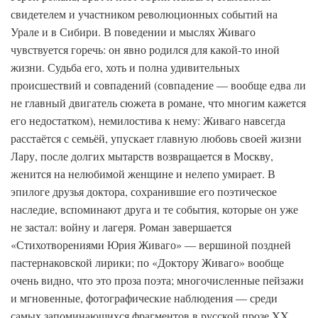
свидетелем и участником революционных событий на
Урале и в Сибири. В поведении и мыслях Живаго
чувствуется горечь: он явно родился для какой-то иной
жизни. Судьба его, хоть и полна удивительных
происшествий и совпадений (совпадение — вообще едва ли
не главный двигатель сюжета в романе, что многим кажется
его недостатком), немилостива к нему: Живаго навсегда
расстаётся с семьёй, упускает главную любовь своей жизни
Лару, после долгих мытарств возвращается в Москву,
женится на нелюбимой женщине и нелепо умирает. В
эпилоге друзья доктора, сохранившие его поэтическое
наследие, вспоминают друга и те события, которые он уже
не застал: войну и лагеря. Роман завершается
«Стихотворениями Юрия Живаго» — вершиной поздней
пастернаковской лирики; по «Доктору Живаго» вообще
очень видно, что это проза поэта; многочисленные пейзажи
и мгновенные, фотографические наблюдения — среди
самых запоминающихся фрагментов в русской прозе XX