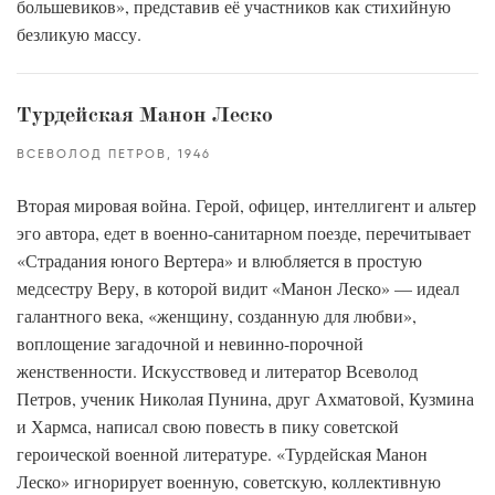
большевиков», представив её участников как стихийную
безликую массу.
Турдейская Манон Леско
ВСЕВОЛОД ПЕТРОВ
1946
Вторая мировая война. Герой, офицер, интеллигент и альтер
эго автора, едет в военно-санитарном поезде, перечитывает
«Страдания юного Вертера» и влюбляется в простую
медсестру Веру, в которой видит «Манон Леско» — идеал
галантного века, «женщину, созданную для любви»,
воплощение загадочной и невинно-порочной
женственности. Искусствовед и литератор Всеволод
Петров, ученик Николая Пунина, друг Ахматовой, Кузмина
и Хармса, написал свою повесть в пику советской
героической военной литературе. «Турдейская Манон
Леско» игнорирует военную, советскую, коллективную