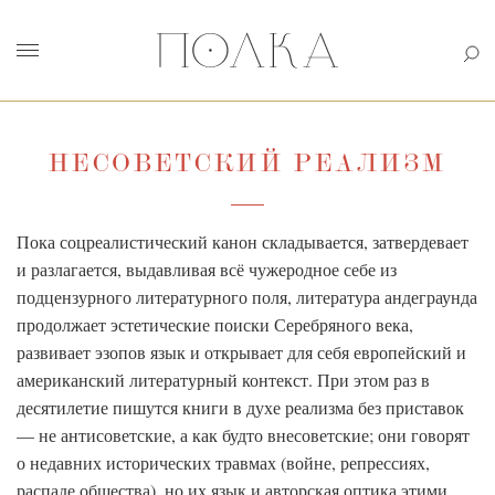
НЕСОВЕТСКИЙ РЕАЛИЗМ
Пока соцреалистический канон складывается, затвердевает
и разлагается, выдавливая всё чужеродное себе из
подцензурного литературного поля, литература андеграунда
продолжает эстетические поиски Серебряного века,
развивает эзопов язык и открывает для себя европейский и
американский литературный контекст. При этом раз в
десятилетие пишутся книги в духе реализма без приставок
— не антисоветские, а как будто внесоветские; они говорят
о недавних исторических травмах (войне, репрессиях,
распаде общества), но их язык и авторская оптика этими