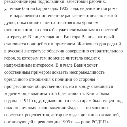
революционеры-подпольщики, забастовки рабочих,
уличные бои на баррикадах 1905 года, еврейские погромы
— и параллельно постепенное растление отдельно взятой
души, показанное с почти толстовским уровнем
интроспекции, казалось бы уже невозможным в советской
литературе. В лице мещанина Виктора Вавича, который
становится полицейским приставом, Житков создал редкий
в русской литературе образчик совершенно отвратительного
героя, за которым тем не менее читатель следит с
напряжённым интересом. В начале Вавич хочет
собственным примером доказать несправедливость
брезгливого отношения к полиции со стороны
прогрессивной общественности, но к концу становится
ходячим оправданием этой брезгливости. Книга была
издана в 1941 году, однако почти весь тираж был пущен под
нож по личному распоряжению Фадеева: по мнению
советских рецензентов, автор не отдал должного «главной,
организующей в революции 1905 г. — роли РСДРП и