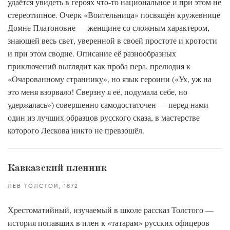
удаётся увидеть в героях что-то национальное и при этом не
стереотипное. Очерк «Воительница» посвящён кружевнице
Домне Платоновне — женщине со сложным характером,
знающей весь свет, уверенной в своей простоте и кротости
и при этом сводне. Описание её разнообразных
приключений выглядит как проба пера, прелюдия к
«Очарованному страннику», но язык героини («Ух, уж на
это меня взорвало! Сверзну я её, подумала себе, но
удержалась») совершенно самодостаточен — перед нами
один из лучших образцов русского сказа, в мастерстве
которого Лескова никто не превзошёл.
Кавказский пленник
ЛЕВ ТОЛСТОЙ
1872
Хрестоматийный, изучаемый в школе рассказ Толстого —
история попавших в плен к «татарам» русских офицеров