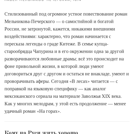
Стилизованный под огромное устное повествование роман
Мельникова-Печерского — о самостийной и богатой
России, не затронутой, кажется, никакими внешними
воздействиями: характерно, что роман начинается с
пересказа легенды о граде Китеже. В семье купца-
старообрядца Чапурина и в его окружении одна за другой
разворачиваются любовные драмы; всё это происходит на
фоне привольной жизни, в которой люди умеют
договориться друг с другом и остаться не внакладе, умеют и
проворачивать аферы. Сегодня «В лесах» читается — с
поправкой на языковую специфику — как аналог
мексиканского сериала на материале Заволжья XIX века.
Как у многих мелодрам, у этой есть продолжение — менее
удачный роман «На горах».
Кому на Руси жить хорошо