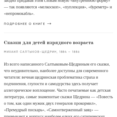
заодно придавая этим словам новую «внутреннюю форму»
— так появляются «мелкоскоп», «пуплекция», «буреметр» и
«непромокабль».
ПОДРОБНЕЕ О КНИГЕ
Сказки для детей изрядного возраста
МИХАИЛ САЛТЫКОВ-ЩЕДРИН
1884
1886
Из всего написанного Салтыковым-Щедриным его сказки,
что неудивительно, наиболее доступны для современного
читателя: вечная щедринская проблематика страха и
подчинения, глупости и самодурства здесь получает
аллегорическое воплощение. Часто печатаемые как детская
литература, самые знаменитые сказки Щедрина — «Повесть
о том, как один мужик двух генералов прокормил»,
«Премудрый пискарь», «Самоотверженный заяц» —
примыкают к корпусу наиболее едких его сатирических